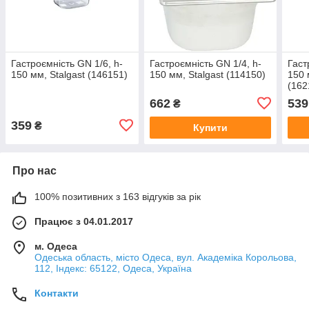
Гастроємність GN 1/6, h-
Гастроємність GN 1/4, h-
Гаст
150 мм, Stalgast (146151)
150 мм, Stalgast (114150)
150 
(162
662
539
₴
359
₴
Купити
Про нас
100% позитивних з 163 відгуків за рік
Працює з 04.01.2017
м. Одеса
Одеська область, місто Одеса, вул. Академіка Корольова,
112, Індекс: 65122, Одеса, Україна
Контакти