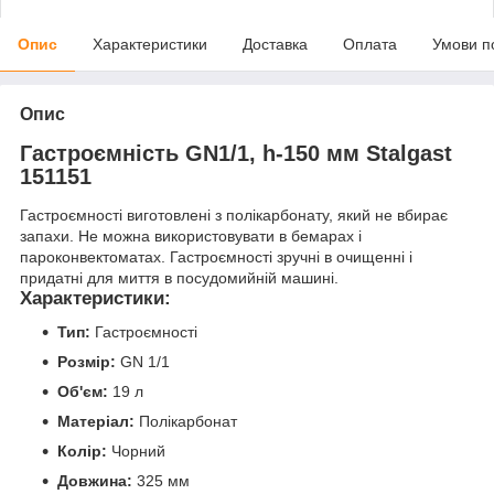
Опис
Характеристики
Доставка
Оплата
Умови п
Опис
Гастроємність GN1/1, h-150 мм Stalgast
151151
Гастроємності виготовлені з полікарбонату, який не вбирає
запахи. Не можна використовувати в бемарах і
пароконвектоматах. Гастроємності зручні в очищенні і
придатні для миття в посудомийній машині.
Характеристики:
Тип:
Гастроємності
Розмір:
GN 1/1
Об'єм:
19 л
Матеріал:
Полікарбонат
Колір:
Чорний
Довжина:
325 мм