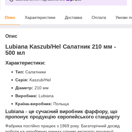
Опис
Характеристики
Доставка
Оплата
Умови п
Опис
Lubiana Kaszub/Hel Салатник 210 мм -
500 мл
Характеристики:
Тип:
Салатники
Серія:
Kaszub/Hel
Діаметр:
210 мм
Виробник:
Lubiana
Країна-виробник:
Польща
Lubiana - це сучасний виробник фарфору, що
пропонує продукцію європейського стандарту
Фабрика постійно працює з 1969 року. Багаторічний досвід
роботи на зарубіжних ринках сприяє експорту продукції