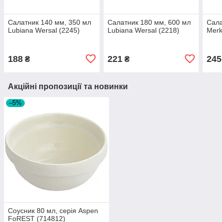
Салатник 140 мм, 350 мл
Салатник 180 мм, 600 мл
Сала
Lubiana Wersal (2245)
Lubiana Wersal (2218)
Merk
188
221
245
₴
₴
Акційні пропозиції та новинки
–5%
Соусник 80 мл, серія Aspen
FoREST (714812)