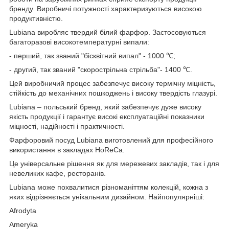
бренду. Виробничі потужності характеризуються високою
продуктивністю.
Lubiana виробляє твердий білий фарфор. Застосовуються
багаторазові високотемпературні випали:
- перший, так званий "бісквітний випал" - 1000 ℃;
- другий, так званий "скорострільна стрільба"- 1400 ℃.
Цей виробничий процес забезпечує високу термічну міцність,
стійкість до механічних пошкоджень і високу твердість глазурі.
Lubiana – польський бренд, який забезпечує дуже високу
якість продукції і гарантує високі експлуатаційні показники
міцності, надійності і практичності.
Фарфоровий посуд Lubiana виготовлений для професійного
використання в закладах HoReCa.
Це універсальне рішення як для мережевих закладів, так і для
невеликих кафе, ресторанів.
Lubiana може похвалитися різноманіттям колекцій, кожна з
яких відрізняється унікальним дизайном. Найпопулярніші:
Afrodyta
Ameryka