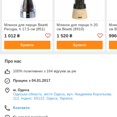
Млинок для перцю Bisetti
Млинок для перцю h 20
Млин
Perugia, h 17,5 см (851)
см Bisetti (8910)
см Bi
1 012
1 520
996
₴
₴
Купити
Купити
Про нас
100% позитивних з 164 відгуків за рік
Працює з 04.01.2017
м. Одеса
Одеська область, місто Одеса, вул. Академіка Корольова,
112, Індекс: 65122, Одеса, Україна
Контакти
Сьогодні вихідний