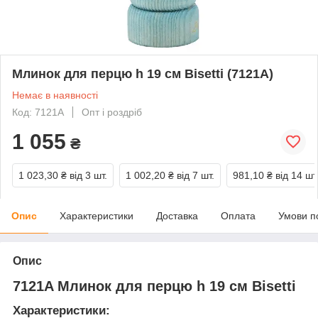
Млинок для перцю h 19 см Bisetti (7121A)
Немає в наявності
Код: 7121A
Опт і роздріб
1 055
₴
1 023,30 ₴
від 3 шт.
1 002,20 ₴
від 7 шт.
981,10 ₴
від 14 шт
Опис
Характеристики
Доставка
Оплата
Умови п
Опис
7121A Млинок для перцю h 19 см Bisetti
Характеристики: