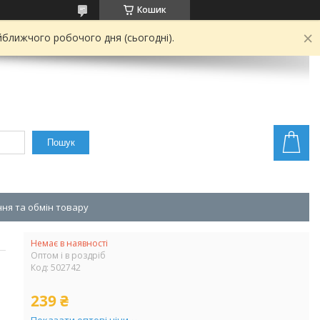
Кошик
йближчого робочого дня (сьогодні).
Пошук
ня та обмін товару
Немає в наявності
Оптом і в роздріб
Код:
502742
239 ₴
Показати оптові ціни