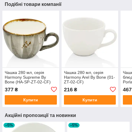
Подібні товари компанії
Чашка 280 мл, серія
Чашка 280 мл, серія
Чашк
Harmony Supreme By
Harmony Arel By Bone (01-
блюд
Bone (HA-SP-ZT-02-CF)
ZT-02-CF)
Porl
(228
377
216
467
₴
₴
Купити
Купити
Акційні пропозиції та новинки
–5%
–5%