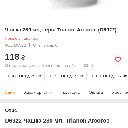
Чашка 280 мл, серія Trianon Arcoroc (D6922)
Немає в наявності
Код: D6922
Опт і роздріб
118
₴
Мінімальна сума замовлення на сайті — 300 ₴
114,80 ₴
від 25 шт.
112,50 ₴
від 59 шт.
110,10 ₴
від 127 шт
Опис
Характеристики
Доставка
Оплата
Умови п
Опис
D6922 Чашка 280 мл, Trianon Arcoroc