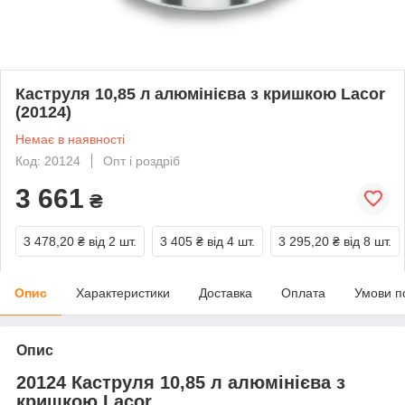
Каструля 10,85 л алюмінієва з кришкою Lacor
(20124)
Немає в наявності
Код: 20124
Опт і роздріб
3 661
₴
3 478,20 ₴
від 2 шт.
3 405 ₴
від 4 шт.
3 295,20 ₴
від 8 шт.
Опис
Характеристики
Доставка
Оплата
Умови п
Опис
20124 Каструля 10,85 л алюмінієва з
кришкою Lacor