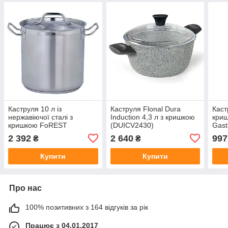
Каструля 10 л із
Каструля Flonal Dura
Каст
нержавіючої сталі з
Induction 4,3 л з кришкою
криш
кришкою FoREST
(DUICV2430)
Gast
(302424)
2 392
2 640
997
₴
₴
Купити
Купити
Про нас
100% позитивних з 164 відгуків за рік
Працює з 04.01.2017