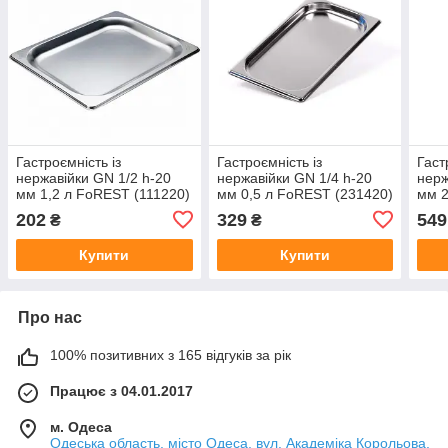
Гастроємність із
Гастроємність із
Гаст
нержавійки GN 1/2 h-20
нержавійки GN 1/4 h-20
нерж
мм 1,2 л FoREST (111220)
мм 0,5 л FoREST (231420)
мм 2
202
329
549
₴
₴
Купити
Купити
Про нас
100% позитивних з 165 відгуків за рік
Працює з 04.01.2017
м. Одеса
Одеська область, місто Одеса, вул. Академіка Корольова,