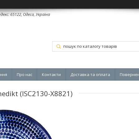
декс: 65122, Одеса, Україна
ення
Про нас
Контакти
Доставка та оплата
Повернен
enedikt (ISC2130-X8821)