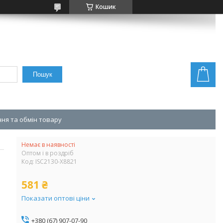
Кошик
Пошук
ня та обмін товару
Немає в наявності
Оптом і в роздріб
Код:
ISC2130-X8821
581 ₴
Показати оптові ціни
+380 (67) 907-07-90