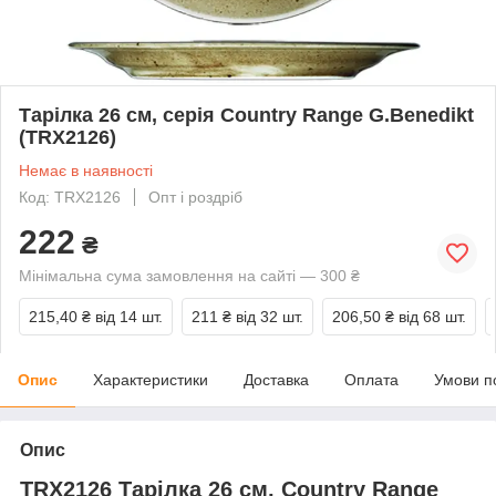
Тарілка 26 см, серія Country Range G.Benedikt
(TRX2126)
Немає в наявності
Код: TRX2126
Опт і роздріб
222
₴
Мінімальна сума замовлення на сайті — 300 ₴
215,40 ₴
від 14 шт.
211 ₴
від 32 шт.
206,50 ₴
від 68 шт.
Опис
Характеристики
Доставка
Оплата
Умови п
Опис
TRX2126 Тарілка 26 см, Country Range