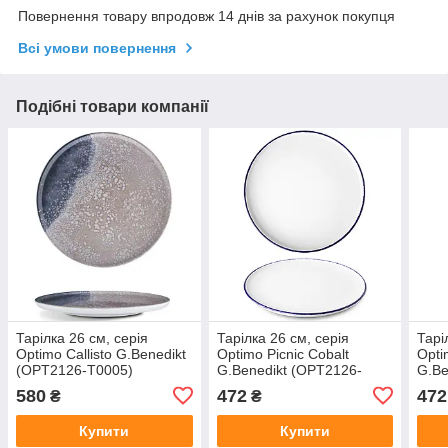
Повернення товару впродовж 14 днів за рахунок покупця
Всі умови повернення
Подібні товари компанії
Тарілка 26 см, серія
Тарілка 26 см, серія
Тарі
Optimo Callisto G.Benedikt
Optimo Picnic Cobalt
Opti
(OPT2126-T0005)
G.Benedikt (OPT2126-
G.Be
X9088)
X909
580
472
472
₴
₴
Купити
Купити