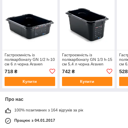
Гастроємність із
Гастроємність із
Гаст
полікарбонату GN 1/2 h-10
полікарбонату GN 1/3 h-15
полі
см 6 л чорна Araven
см 5,4 л чорна Araven
см 6
(47822)
(47820)
718
742
528
₴
₴
Купити
Купити
Про нас
100% позитивних з 164 відгуків за рік
Працює з 04.01.2017