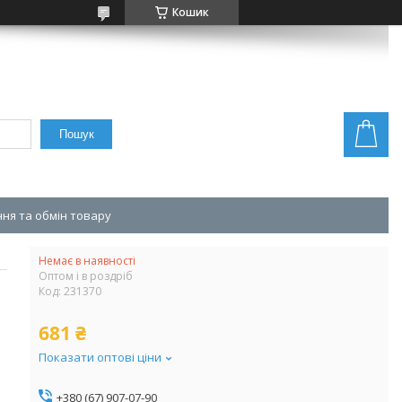
Кошик
Пошук
ня та обмін товару
Немає в наявності
Оптом і в роздріб
Код:
231370
681 ₴
Показати оптові ціни
+380 (67) 907-07-90