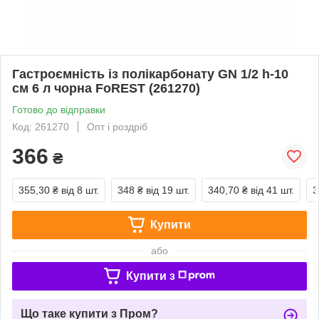
Гастроємність із полікарбонату GN 1/2 h-10
см 6 л чорна FoREST (261270)
Готово до відправки
Код: 261270
Опт і роздріб
366
₴
355,30 ₴
від 8 шт.
348 ₴
від 19 шт.
340,70 ₴
від 41 шт.
3
Купити
або
Купити з
Що таке купити з Пром?