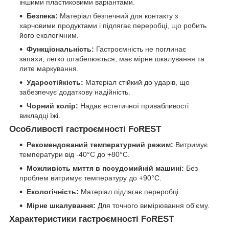
іншими пластиковими варіантами.
Безпека:
Матеріал безпечний для контакту з
харчовими продуктами і підлягає переробці, що робить
його екологічним.
Функціональність:
Гастроємність не поглинає
запахи, легко штабелюється, має мірне шкалування та
лите маркування.
Ударостійкість:
Матеріал стійкий до ударів, що
забезпечує додаткову надійність.
Чорний колір:
Надає естетичної привабливості
викладці їжі.
Особливості гастроємності FoREST
Рекомендований температурний режим:
Витримує
температури від -40°С до +80°С.
Можливість миття в посудомийній машині:
Без
проблем витримує температуру до +90°С.
Екологічність:
Матеріал підлягає переробці.
Мірне шкалування:
Для точного вимірювання об'єму.
Характеристики гастроємності FoREST