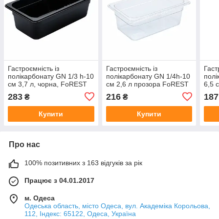
Гастроємність із
Гастроємність із
Гаст
полікарбонату GN 1/3 h-10
полікарбонату GN 1/4h-10
полі
см 3,7 л, чорна, FoREST
см 2,6 л прозора FoREST
6,5 
Bestkeep (261370)
Bestkeep (271470)
FoR
283
216
187
₴
₴
(261
Купити
Купити
Про нас
100% позитивних з 163 відгуків за рік
Працює з 04.01.2017
м. Одеса
Одеська область, місто Одеса, вул. Академіка Корольова,
112, Індекс: 65122, Одеса, Україна